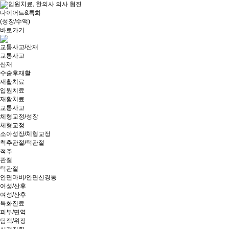
입원치료, 한의사 의사 협진
다이어트&특화
(성장/수액)
바로가기
교통사고/산재
교통사고
산재
수술후재활
재활치료
입원치료
재활치료
교통사고
체형교정/성장
체형교정
소아성장/체형교정
척추관절/턱관절
척추
관절
턱관절
안면마비/안면신경통
여성/산후
여성/산후
특화진료
피부/면역
담적/위장