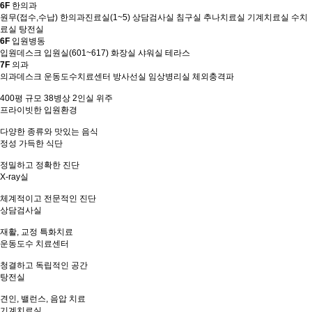
6F
한의과
원무(접수,수납) 한의과진료실(1~5) 상담검사실 침구실 추나치료실 기계치료실 수치
료실 탕전실
6F
입원병동
입원데스크 입원실(601~617) 화장실 샤워실 테라스
7F
의과
의과데스크 운동도수치료센터 방사선실 임상병리실 체외충격파
400평 규모 38병상 2인실 위주
프라이빗한 입원환경
다양한 종류와 맛있는 음식
정성 가득한 식단
정밀하고 정확한 진단
X-ray실
체계적이고 전문적인 진단
상담검사실
재활, 교정 특화치료
운동도수 치료센터
청결하고 독립적인 공간
탕전실
견인, 밸런스, 음압 치료
기계치료실