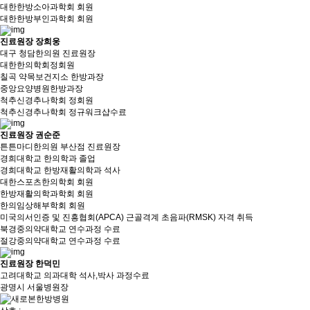
대한한방소아과학회 회원
대한한방부인과학회 회원
진료원장 장희웅
대구 청담한의원 진료원장
대한한의학회정회원
칠곡 약목보건지소 한방과장
중앙요양병원한방과장
척추신경추나학회 정회원
척추신경추나학회 정규워크샵수료
진료원장 권순준
튼튼마디한의원 부산점 진료원장
경희대학교 한의학과 졸업
경희대학교 한방재활의학과 석사
대한스포츠한의학회 회원
한방재활의학과학회 회원
한의임상해부학회 회원
미국의서인증 및 진흥협회(APCA) 근골격계 초음파(RMSK) 자격 취득
북경중의약대학교 연수과정 수료
절강중의약대학교 연수과정 수료
진료원장 한덕민
고려대학교 의과대학 석사,박사 과정수료
광명시 서울병원장