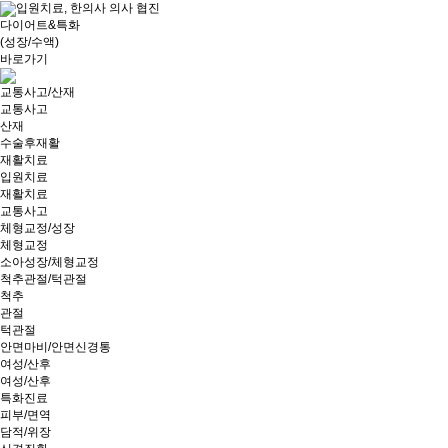
입원치료, 한의사 의사 협진
다이어트&특화
(성장/수액)
바로가기
교통사고/산재
교통사고
산재
수술후재활
재활치료
입원치료
재활치료
교통사고
체형교정/성장
체형교정
소아성장/체형교정
척추관절/턱관절
척추
관절
턱관절
안면마비/안면신경통
여성/산후
여성/산후
특화진료
피부/면역
담적/위장