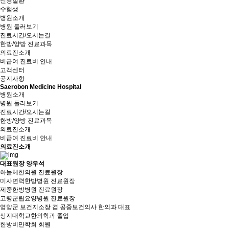
신경질환
수험생
병원소개
병원 둘러보기
진료시간/오시는길
한방/양방 진료과목
의료진소개
비급여 진료비 안내
고객센터
공지사항
Saerobon Medicine Hospital
병원소개
병원 둘러보기
진료시간/오시는길
한방/양방 진료과목
의료진소개
비급여 진료비 안내
의료진소개
대표원장 양우석
하늘체한의원 진료원장
미사면력한방병원 진료원장
제중한방병원 진료원장
고령군립요양병원 진료원장
영양군 보건지소장 겸 공중보건의사 한의과 대표
상지대학교한의학과 졸업
한방비만학회 회원